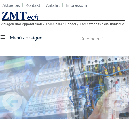
I
I
I
Aktuelles
Kontakt
Anfahrt
Impressum
Submenü X
Das Unternehmen
Technischer Handel
Menü anzeigen
Anlagen + Apparatebau
Elektrotechnik
Referenzen
Aktuelles
Kontakt
Anfahrt
Impressum
Datenschutz